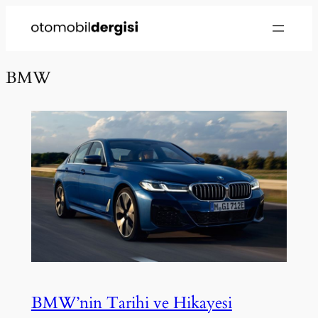
İçeriğe
geç
BMW
BMW’nin Tarihi ve Hikayesi