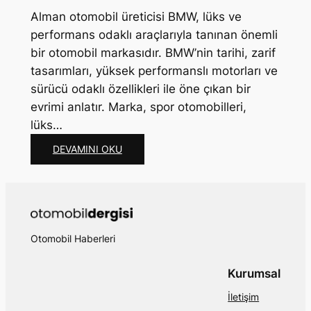
Alman otomobil üreticisi BMW, lüks ve
performans odaklı araçlarıyla tanınan önemli
bir otomobil markasıdır. BMW’nin tarihi, zarif
tasarımları, yüksek performanslı motorları ve
sürücü odaklı özellikleri ile öne çıkan bir
evrimi anlatır. Marka, spor otomobilleri,
lüks…
:
DEVAMINI OKU
B
M
W
’
N
Otomobil Haberleri
I
N
T
Kurumsal
A
İletişim
R